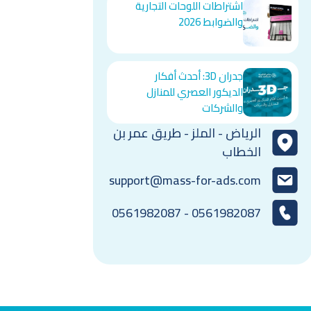
اشتراطات اللوحات التجارية
والضوابط 2026
جدران 3D: أحدث أفكار
الديكور العصري للمنازل
والشركات
الرياض - الملز - طريق عمر بن
الخطاب
support@mass-for-ads.com
0561982087 - 0561982087