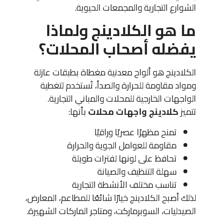
الشوارع التجارية والمجمعات الحيوية.
ما هو الكلادينج ولماذا
يفضله أصحاب المحلات؟
الكلادينج هو ألواح معدنية مغطاة بطبقات عازلة
ومواد مقاومة للحرارة والصدأ، تُستخدم لتغطية
الواجهات الخارجية للمحلات والمباني التجارية.
تتميز
كلادينج واجهات محلات
بأنها:
تمنح مظهرًا عصريًا وراقيًا
مقاومة للعوامل الجوية والحرارة
تحافظ على لونها لفترات طويلة
سهلة التنظيف والصيانة
تناسب مختلف الأنشطة التجارية
لذلك أصبح الكلادينج خيارًا شائعًا للمطاعم، المعارض،
الصيدليات، السوبرماركت، ومتاجر الماركات الشهيرة.