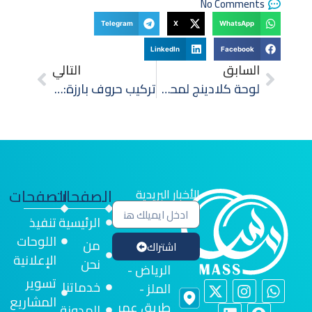
No Comments
Telegram
X
WhatsApp
LinkedIn
Facebook
السابق
التالي
لوحة كلادينج لمحطات الوقود: تصميم آمن ومتين للواجهات التجارية
تركيب حروف بارزة: واجهات جذابة ترفع حضور علامتك التجارية
الصفحات
الصفحات
الأخبار البريدية
الرئيسية
تنفيذ
اللوحات
من
اشتراك
الإعلانية
نحن
الرياض -
تسوير
خدماتنا
الملز -
المشاريع
طريق عمر
المدونة