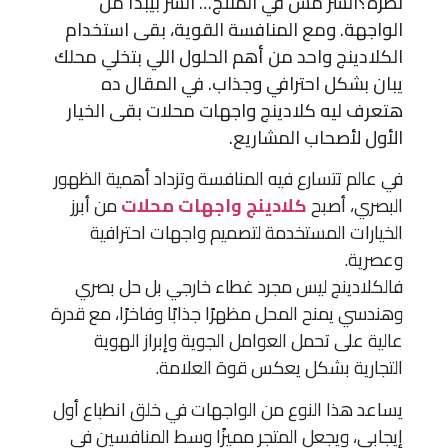
نظرة؟السر مش في المنتج… السر بيبدأ من
الواجهة. ومع المنافسة القوية، بقى استخدام
الكلادينج واحد من أهم الحلول اللي بتخلي محلك
يبان بشكل احترافي وجذاب. في المقال ده
هتعرف ليه كلادينج واجهات محلات بقى الخيار
الأول لأصحاب المشاريع.
في عالم تتسارع فيه المنافسة وتزداد أهمية الظهور
البصري، أصبح
كلادينج واجهات محلات
من أبرز
الخيارات المستخدمة لتصميم واجهات احترافية
وعصرية.
فالكلادينج ليس مجرد غطاء خارجي بل حل بصري
وهندسي يمنح المحل مظهرًا جذابًا وفاخرًا، مع قدرة
عالية على تحمل العوامل الجوية وإبراز الهوية
التجارية بشكل يعكس قوة العلامة.
يساعد هذا النوع من الواجهات في خلق انطباع أول
إيجابي، ويجعل المتجر مميزًا وسط المنافسين في