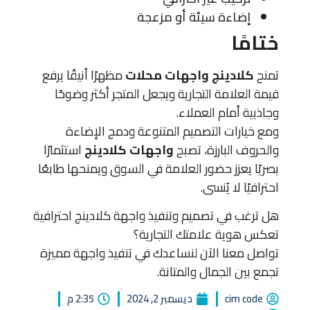
إضاءة سيئة أو مزعجة
ختامًا
تمنح
كلادينج واجهات محلات
مظهرًا أنيقًا يرفع
قيمة العلامة التجارية ويجعل المتجر أكثر وضوحًا
وجاذبية أمام العملاء.
ومع خيارات التصميم المتنوعة ودمج الإضاءة
والحروف البارزة، تصبح
واجهات كلادينج
استثمارًا
بصريًا يعزز حضور العلامة في السوق ويمنحها طابعًا
احترافيًا لا يُنسى.
هل ترغب في تصميم وتنفيذ واجهة كلادينج احترافية
تعكس هوية علامتك التجارية؟
تواصل معنا الآن لنساعدك في تنفيذ واجهة مميزة
تجمع بين الجمال والمتانة.
cim code
ديسمبر 2, 2024
2:35 م