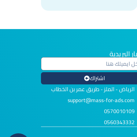
ار البريدية
اشتراك
الرياض - الملز - طريق عمر بن الخطاب
support@mass-for-ads.com
0570010109
0560343332