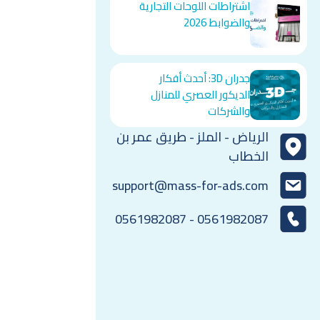
اشتراطات اللوحات التجارية
والضوابط 2026
جدران 3D: أحدث أفكار
الديكور العصري للمنازل
والشركات
الرياض - الملز - طريق عمر بن
الخطاب
support@mass-for-ads.com
0561982087 - 0561982087