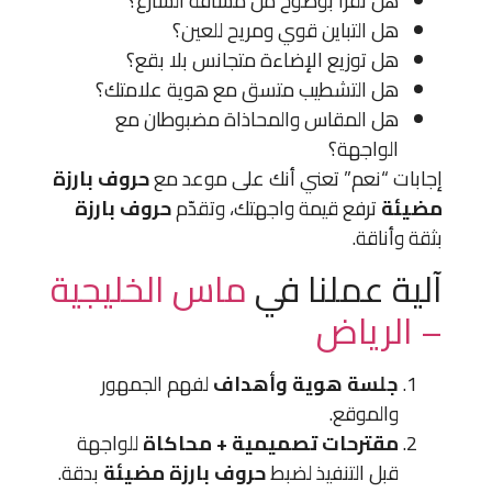
هل تُقرأ بوضوح من مسافة الشارع؟
هل التباين قوي ومريح للعين؟
هل توزيع الإضاءة متجانس بلا بقع؟
هل التشطيب متسق مع هوية علامتك؟
هل المقاس والمحاذاة مضبوطان مع
الواجهة؟
إجابات “نعم” تعني أنك على موعد مع
حروف بارزة
مضيئة
ترفع قيمة واجهتك، وتقدّم
حروف بارزة
بثقة وأناقة.
آلية عملنا في
ماس الخليجية
– الرياض
جلسة هوية وأهداف
لفهم الجمهور
والموقع.
مقترحات تصميمية + محاكاة
للواجهة
قبل التنفيذ لضبط
حروف بارزة مضيئة
بدقة.