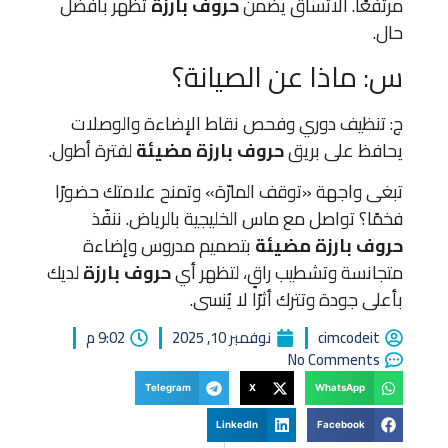
مرتفعًا. الاتساق يضمن
حروف بارزة
تظهر بأفضل
حال.
س: ماذا عن الصيانة؟
ج: تنظيف دوري وفحص نقاط الإضاءة والوصلات
يحافظ على بريق
حروف بارزة مضيئة
لفترة أطول.
تبغى واجهة «توقف المارّة» وتمنح علامتك حضورًا
فخمًا؟ تواصل مع ماس الخليجية بالرياض. ننفّذ
حروف بارزة مضيئة
بتصميم مدروس وإضاءة
متجانسة وتشطيب راقٍ، لتظهر أي
حروف بارزة
لديك
بأعلى جودة وتترك أثرًا لا يُنسى.
cimcodeit
نوفمبر 10, 2025
9:02 م
No Comments
Telegram
X
WhatsApp
LinkedIn
Facebook