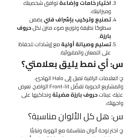
اختيار خامات وإضاءة
توافق شخصيتك
وميزانيتك.
تصنيع وتركيب بإشراف فني
يضمن
سطوحًا نظيفة وتوزيع ضوء متزن لكل
حروف
بارزة
.
تسليم وصيانة أولية
مع إرشادات للحفاظ
على اللمعان والمقروئية.
س: أي نمط يليق بعلامتي؟
ج: العلامات الراقية تميل إلى Halo الهادئ،
والمشاريع الحيوية تفضّل Front-lit الواضح. نعرض
عليك عينات
حروف بارزة مضيئة
ونحاكيها على
واجهتك.
س: هل كل الألوان مناسبة؟
ج: اختر لوحة ألوان متناسقة مع الهوية وتباينًا