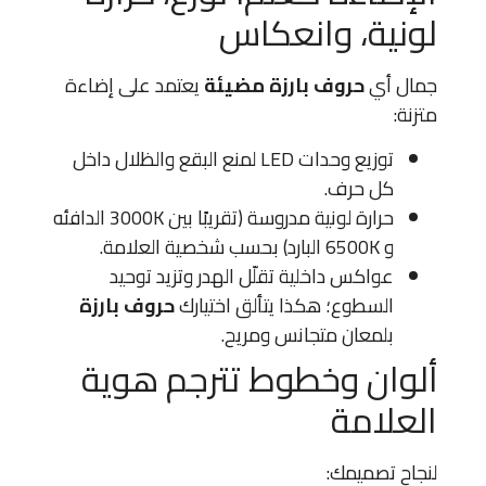
لونية، وانعكاس
جمال أي
حروف بارزة مضيئة
يعتمد على إضاءة
متزنة:
توزيع وحدات LED لمنع البقع والظلال داخل
كل حرف.
حرارة لونية مدروسة (تقريبًا بين 3000K الدافئه
و 6500K البارد) بحسب شخصية العلامة.
عواكس داخلية تقلّل الهدر وتزيد توحيد
السطوع؛ هكذا يتألق اختيارك
حروف بارزة
بلمعان متجانس ومريح.
ألوان وخطوط تترجم هوية
العلامة
لنجاح تصميمك: