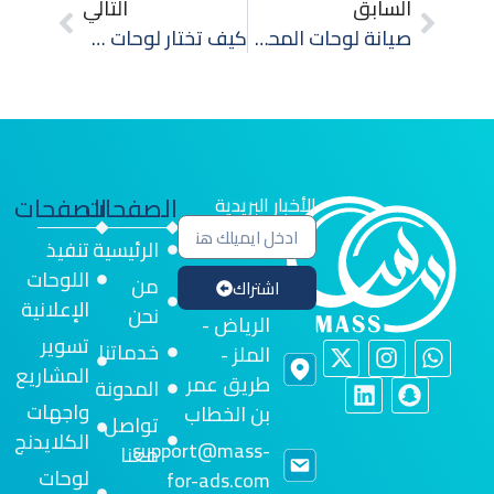
السابق
التالي
صيانة لوحات المحلات التجارية: أهمية الحفاظ على جاذبية متجرك
كيف تختار لوحات مضيئة للمحلات تبرز علامتك بوضوح؟
الصفحات
الصفحات
الأخبار البريدية
الرئيسية
تنفيذ
اللوحات
من
اشتراك
الإعلانية
نحن
الرياض -
تسوير
خدماتنا
الملز -
المشاريع
طريق عمر
المدونة
واجهات
بن الخطاب
تواصل
الكلايدنج
support@mass-
معنا
لوحات
for-ads.com