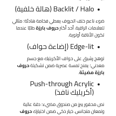
Backlit / Halo (هالة خلفية)
ضوء ناعم خلف الحروف يعطي فخامة هادئة؛ مثالي
للعلامات الراقية. أحد أكثر
حروف بارزة
طلبًا عندما
تكون الأناقة أولوية.
Edge-lit (إضاءة حواف)
توهج رشيق على حواف الأكريليك مع جسم
معدني؛ يمنح لمسة عصرية ضمن تشكيلة
حروف
بارزة مضيئة
.
Push-through Acrylic
(أكريليك نافذ)
نص محفور يبرز من صندوق مضيء؛ دقة عالية
ولمعان متجانس. خيار ذكي ضمن اختيارك
حروف