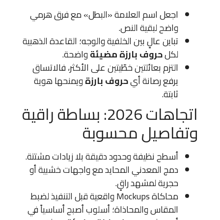
اجعل اسم العلامة «البطل» مع فرق هرمي
واضح لبقية النص.
تباين عالٍ بين الخلفية والوجه؛ القاعدة الذهبية
لكل
حروف بارزة مضيئة
واضحة.
التزم بعائلتين خطّيتين على الأكثر، فالاتساق
يرفع رصانة أي
حروف بارزة
ويمنحها هوية
ثابتة.
اتجاهات 2026: بساطة راقية
وتفاصيل محسوبة
أسطح نظيفة وحدود دقيقة بلا زيادات مشتتة.
دمج المعدني المحايد مع واجهات خشبية أو
حجرية لمشهد راقٍ.
محاكاة Mockups واقعية قبل التنفيذ لضبط
المقاس والمحاذاة؛ أسلوب أصبح أساسياً في