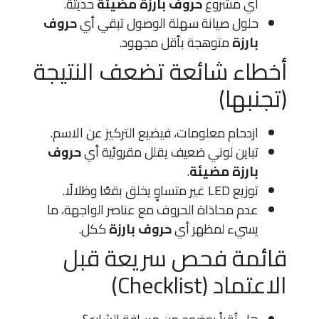
أي مشروع
حروف بارزة مضيئة
حديثة.
حلول صيانة سهلة الوصول تبقي أي
حروف
بارزة
متوهجة بأقل مجهود.
أخطاء شائعة تضعف النتيجة
(تجنبها)
ازدحام معلومات، فيضيع التركيز عن الاسم.
تباين لوني ضعيف يقلل مقروئية أي
حروف
بارزة مضيئة
.
توزيع LED غير متساوٍ يخلق بقعًا وظلالًا.
عدم محاذاة الحروف مع عناصر الواجهة، ما
يسيء لمظهر أي
حروف بارزة
ككل.
قائمة فحص سريعة قبل
الاعتماد (Checklist)