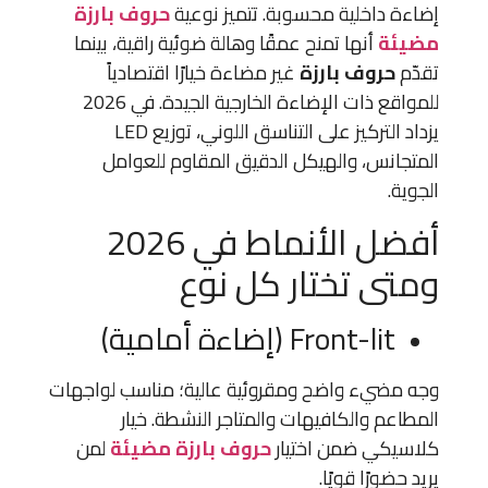
إضاءة داخلية محسوبة. تتميز نوعية
حروف بارزة
مضيئة
أنها تمنح عمقًا وهالة ضوئية راقية، بينما
تقدّم
حروف بارزة
غير مضاءة خيارًا اقتصادياً
للمواقع ذات الإضاءة الخارجية الجيدة. في 2026
يزداد التركيز على التناسق اللوني، توزيع LED
المتجانس، والهيكل الدقيق المقاوم للعوامل
الجوية.
أفضل الأنماط في 2026
ومتى تختار كل نوع
Front-lit (إضاءة أمامية)
وجه مضيء واضح ومقروئية عالية؛ مناسب لواجهات
المطاعم والكافيهات والمتاجر النشطة. خيار
كلاسيكي ضمن اختيار
حروف بارزة مضيئة
لمن
يريد حضورًا قويًا.