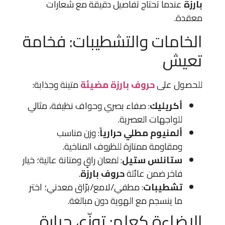
بارزة
عندما تحتاج تفاصيل دقيقة مع شعارات
معقدة.
الخامات والتشطيبات: فخامة
تعيش
للحصول على
حروف بارزة مضيئة
متينة وجذابة:
أكريليك
: صفاء بصري وحواف نظيفة، مثالي
للواجهات العصرية.
ألمنيوم مطلي حرارياً
: وزن مناسب
ومقاومة ممتازة للظروف المناخية.
ستانلس ستيل
: لمعان راقٍ ومتانة عالية؛ خيار
فاخر ضمن عائلة
حروف بارزة
.
تشطيبات
: مطفي/لامع/برّاق معدني؛ اختر
ما ينسجم مع الهوية دون مبالغة.
الإضاءة كعلم: توزّع، حرارة