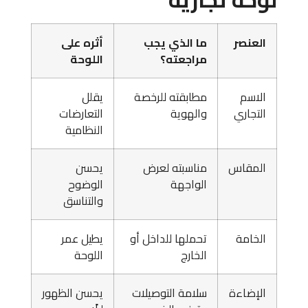
العنصر
ما الذي يجب
أثره على
مراجعته؟
اللوحة
الاسم
مطابقته للرخصة
يقلل
التجاري
والهوية
التعارضات
النظامية
المقاس
مناسبته لعرض
يحسن
الواجهة
الوضوح
والتناسق
الخامة
تحملها للداخل أو
يطيل عمر
الخارج
اللوحة
الإضاءة
سلامة التوصيلات
يحسن الظهور