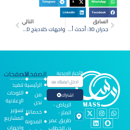
Telegram
X
WhatsApp
LinkedIn
Facebook
السابق
التالي
جدران 3D: أحدث أفكار الديكور العصري للمنازل والشركات
واجهات كلادينج 3D للمحلات التجارية
الصفحات
الصفحات
الأخبار البريدية
الرئيسية
تنفيذ
اللوحات
من
اشتراك
الإعلانية
نحن
الرياض -
تسوير
خدماتنا
الملز -
المشاريع
طريق عمر
المدونة
واجهات
بن الخطاب